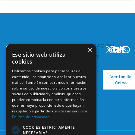
TE
COMUNICACIÓN
×
INTERESA
Y
Ese sitio web utiliza
RECURSOS
Servicios y
cookies
Campañas
Ventajas
COEM
Utilizamos cookies para personalizar el
C/ Mauricio
Bolsa de
contenido, los anuncios y analizar nuestro
Ventanilla
Podcast
Legendre,
Empleo
tráfico. También compartimos información
única
38
Actualidad
sobre su uso de nuestro sitio con nuestros
Formación
28046
socios de publicidad y análisis, quienes
Continuada
Madrid
pueden combinarla con otra información
Tablón de
que les haya proporcionado o que hayan
91 561 29 05
anuncios
recopilado a partir del uso de sus servicios.
Política de privacidad
informacion@coem.org.es
COOKIES ESTRICTAMENTE
NECESARIAS