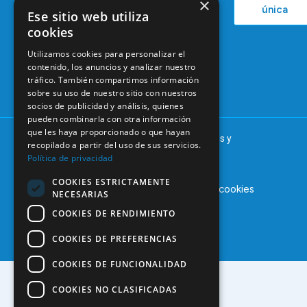
×
única
38
Ese sitio web utiliza
Actualidad
Formación
28046
cookies
Continuada
Madrid
Utilizamos cookies para personalizar el
Tablón de
91 561 29 05
contenido, los anuncios y analizar nuestro
anuncios
tráfico. También compartimos información
informacion@coem.org.es
sobre su uso de nuestro sitio con nuestros
socios de publicidad y análisis, quienes
pueden combinarla con otra información
que les haya proporcionado o que hayan
© 2025 – COEM – Colegio Oficial de Odontólogos y
recopilado a partir del uso de sus servicios.
Estomatólogos de la I región
Política de privacidad
COOKIES ESTRICTAMENTE
Aviso legal
Política de privacidad
Política de cookies
NECESARIAS
COOKIES DE RENDIMIENTO
COOKIES DE PREFERENCIAS
COOKIES DE FUNCIONALIDAD
COOKIES NO CLASIFICADAS