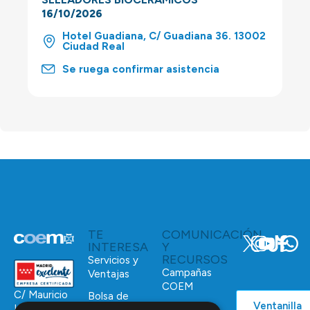
16/10/2026
Hotel Guadiana, C/ Guadiana 36. 13002
Ciudad Real
Se ruega confirmar asistencia
TE
COMUNICACIÓN
INTERESA
Y
RECURSOS
Servicios y
Campañas
Ventajas
COEM
C/ Mauricio
Bolsa de
Ventanilla
Podcast
Legendre,
Empleo