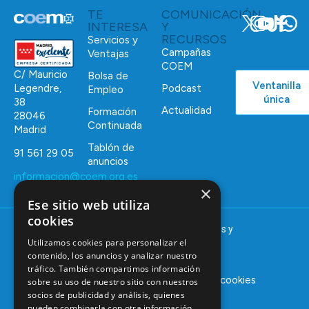
TE
COMUNICACIÓN
INTERESA
Y
RECURSOS
Servicios y
Campañas
Ventajas
COEM
C/ Mauricio
Bolsa de
Ventanilla
Podcast
Legendre,
Empleo
única
38
Actualidad
Formación
28046
Continuada
Madrid
Tablón de
91 561 29 05
anuncios
informacion@coem.org.es
×
Ese sitio web utiliza
cookies
© 2025 – COEM – Colegio Oficial de Odontólogos y
Utilizamos cookies para personalizar el
Estomatólogos de la I región
contenido, los anuncios y analizar nuestro
tráfico. También compartimos información
Aviso legal
Política de privacidad
Política de cookies
sobre su uso de nuestro sitio con nuestros
socios de publicidad y análisis, quienes
pueden combinarla con otra información