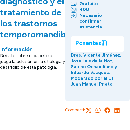
diagnóstico y el
Gratuito
400
tratamiento de
Necesario
los trastornos
confirmar
asistencia
temporomandibulares?
Ponentes
Información
Dres. Vicente Jiménez,
Debate sobre el papel que
José Luis de la Hoz,
juega la oclusión en la etiología y
Sabino Ochandiano y
desarrollo de esta patología.
Eduardo Vázquez.
Moderado por el Dr.
Juan Manuel Prieto.
Compartir