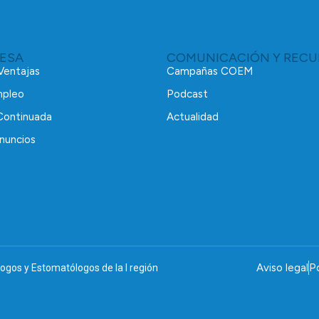
RESA
COMUNICACIÓN Y RECU
 Ventajas
Campañas COEM
mpleo
Podcast
Continuada
Actualidad
nuncios
Aviso legal
Po
ogos y Estomatólogos de la I región