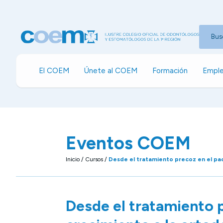
Bus
El COEM
Únete al COEM
Formación
Emple
Eventos COEM
Inicio
/
Cursos
/
Desde el tratamiento precoz en el pac
Desde el tratamiento p