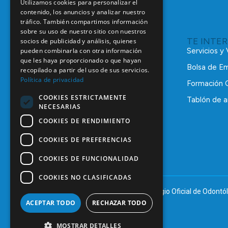
Utilizamos cookies para personalizar el
contenido, los anuncios y analizar nuestro
tráfico. También compartimos información
sobre su uso de nuestro sitio con nuestros
TE INTE
socios de publicidad y análisis, quienes
pueden combinarla con otra información
Servicios y
que les haya proporcionado o que hayan
Bolsa de E
recopilado a partir del uso de sus servicios.
Política de privacidad
Formación 
COOKIES ESTRICTAMENTE
Tablón de a
NECESARIAS
C/ Mauricio Legendre, 38
28046 Madrid
COOKIES DE RENDIMIENTO
91 561 29 05
COOKIES DE PREFERENCIAS
informacion@coem.org.es
COOKIES DE FUNCIONALIDAD
COOKIES NO CLASIFICADAS
© 2025 – COEM – Colegio Oficial de Odontól
ACEPTAR TODO
RECHAZAR TODO
MOSTRAR DETALLES