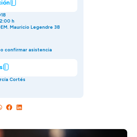
ción
018
22:00 h
EM. Mauricio Legendre 38
o confirmar asistencia
s
arcía Cortés