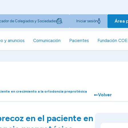
Área 
cador de Colegiados y Sociedades
Iniciar sesión
o y anuncios
Comunicación
Pacientes
Fundación CO
iente en crecimiento a la ortodoncia preprotésica
Volver
recoz en el paciente en