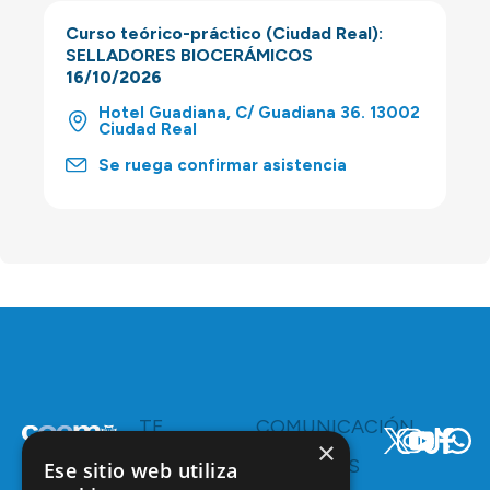
Curso teórico-práctico (Ciudad Real):
SELLADORES BIOCERÁMICOS
16/10/2026
Hotel Guadiana, C/ Guadiana 36. 13002
Ciudad Real
Se ruega confirmar asistencia
TE
COMUNICACIÓN
INTERESA
Y
×
RECURSOS
Servicios y
Ese sitio web utiliza
Campañas
Ventajas