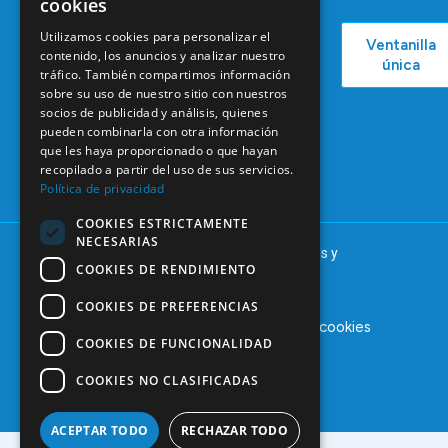
cookies
COEM
C/ Mauricio
Bolsa de
Utilizamos cookies para personalizar el
Ventanilla
Podcast
Legendre,
Empleo
contenido, los anuncios y analizar nuestro
única
38
tráfico. También compartimos información
Actualidad
Formación
28046
sobre su uso de nuestro sitio con nuestros
Continuada
Madrid
socios de publicidad y análisis, quienes
pueden combinarla con otra información
Tablón de
91 561 29 05
que les haya proporcionado o que hayan
anuncios
recopilado a partir del uso de sus servicios.
informacion@coem.org.es
Política de privacidad
COOKIES ESTRICTAMENTE
NECESARIAS
© 2025 – COEM – Colegio Oficial de Odontólogos y
COOKIES DE RENDIMIENTO
Estomatólogos de la I región
COOKIES DE PREFERENCIAS
Aviso legal
Política de privacidad
Política de cookies
COOKIES DE FUNCIONALIDAD
COOKIES NO CLASIFICADAS
ACEPTAR TODO
RECHAZAR TODO