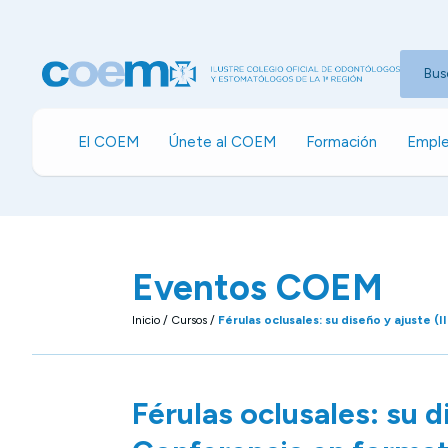
Bus
El COEM
Únete al COEM
Formación
Emple
Eventos COEM
Inicio
/
Cursos
/
Férulas oclusales: su diseño y ajuste 
Férulas oclusales: su di