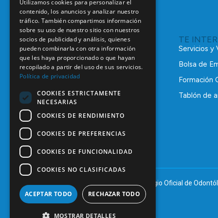
Utilizamos cookies para personalizar el
contenido, los anuncios y analizar nuestro
tráfico. También compartimos información
sobre su uso de nuestro sitio con nuestros
TE INTE
socios de publicidad y análisis, quienes
pueden combinarla con otra información
Servicios y
que les haya proporcionado o que hayan
Bolsa de E
recopilado a partir del uso de sus servicios.
Política de privacidad
Formación 
COOKIES ESTRICTAMENTE
Tablón de a
NECESARIAS
C/ Mauricio Legendre, 38
28046 Madrid
COOKIES DE RENDIMIENTO
91 561 29 05
COOKIES DE PREFERENCIAS
informacion@coem.org.es
COOKIES DE FUNCIONALIDAD
COOKIES NO CLASIFICADAS
© 2025 – COEM – Colegio Oficial de Odontól
ACEPTAR TODO
RECHAZAR TODO
MOSTRAR DETALLES