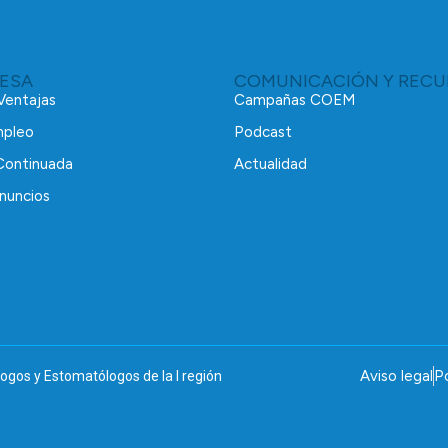
RESA
COMUNICACIÓN Y RECU
 Ventajas
Campañas COEM
mpleo
Podcast
Continuada
Actualidad
nuncios
Aviso legal
Po
ogos y Estomatólogos de la I región