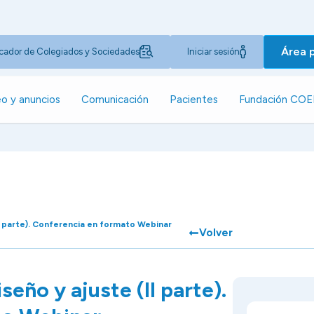
Área 
cador de Colegiados y Sociedades
Iniciar sesión
o y anuncios
Comunicación
Pacientes
Fundación CO
(II parte). Conferencia en formato Webinar
Volver
seño y ajuste (II parte).