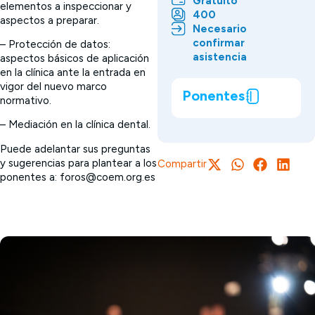
Gratuito
elementos a inspeccionar y
400
aspectos a preparar.
Necesario
confirmar
– Protección de datos:
asistencia
aspectos básicos de aplicación
en la clínica ante la entrada en
vigor del nuevo marco
Ponentes
normativo.
– Mediación en la clínica dental.
Puede adelantar sus preguntas
y sugerencias para plantear a los
Compartir
ponentes a: foros@coem.org.es