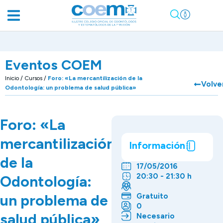
Eventos COEM
Inicio
/
Cursos
/
Foro: «La mercantilización de la
Volve
Odontología: un problema de salud pública»
Foro: «La
mercantilización
Información
de la
17/05/2016
20:30 - 21:30 h
Odontología:
un problema de
Gratuito
0
salud pública»
Necesario