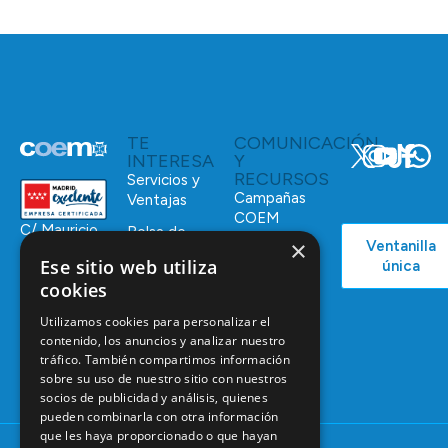
TE
COMUNICACIÓN
INTERESA
Y
RECURSOS
Servicios y
Campañas
Ventajas
COEM
C/ Mauricio
Bolsa de
×
Ventanilla
Podcast
Legendre,
Empleo
Ese sitio web utiliza
única
38
Actualidad
Formación
cookies
28046
Continuada
Madrid
Utilizamos cookies para personalizar el
Tablón de
contenido, los anuncios y analizar nuestro
91 561 29 05
anuncios
tráfico. También compartimos información
informacion@coem.org.es
sobre su uso de nuestro sitio con nuestros
socios de publicidad y análisis, quienes
pueden combinarla con otra información
que les haya proporcionado o que hayan