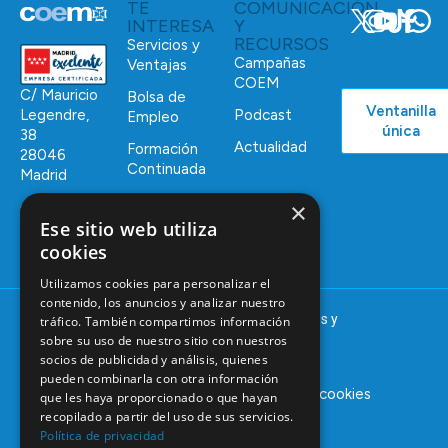
TE
COMUNICACIÓN
INTERESA
Y
RECURSOS
Servicios y
Campañas
Ventajas
COEM
C/ Mauricio
Bolsa de
Ventanilla
Podcast
Legendre,
Empleo
única
38
Actualidad
Formación
28046
Continuada
Madrid
Tablón de
×
91 561 29 05
anuncios
Ese sitio web utiliza
informacion@coem.org.es
cookies
Utilizamos cookies para personalizar el
contenido, los anuncios y analizar nuestro
© 2025 – COEM – Colegio Oficial de Odontólogos y
tráfico. También compartimos información
Estomatólogos de la I región
sobre su uso de nuestro sitio con nuestros
socios de publicidad y análisis, quienes
pueden combinarla con otra información
Aviso legal
Política de privacidad
Política de cookies
que les haya proporcionado o que hayan
recopilado a partir del uso de sus servicios.
Política de privacidad