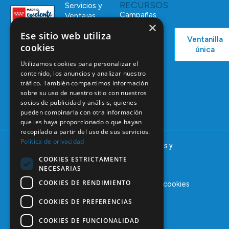
RECURSOS
Servicios y
Campañas
Ventajas
×
COEM
C/ Mauricio
Bolsa de
Ese sitio web utiliza
Ventanilla
Podcast
Legendre,
Empleo
cookies
única
38
Actualidad
Formación
28046
Utilizamos cookies para personalizar el
Continuada
Madrid
contenido, los anuncios y analizar nuestro
tráfico. También compartimos información
Tablón de
91 561 29 05
sobre su uso de nuestro sitio con nuestros
anuncios
socios de publicidad y análisis, quienes
informacion@coem.org.es
pueden combinarla con otra información
que les haya proporcionado o que hayan
recopilado a partir del uso de sus servicios.
Política de privacidad
© 2025 – COEM – Colegio Oficial de Odontólogos y
Estomatólogos de la I región
COOKIES ESTRICTAMENTE
NECESARIAS
COOKIES DE RENDIMIENTO
Aviso legal
Política de privacidad
Política de cookies
COOKIES DE PREFERENCIAS
COOKIES DE FUNCIONALIDAD