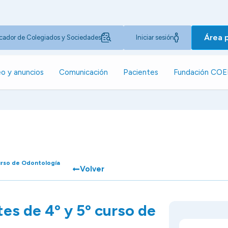
Área 
cador de Colegiados y Sociedades
Iniciar sesión
o y anuncios
Comunicación
Pacientes
Fundación CO
urso de Odontología
Volver
es de 4º y 5º curso de