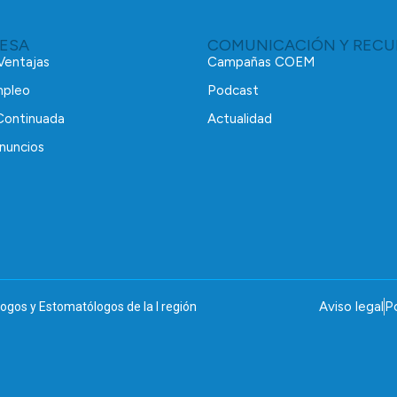
RESA
COMUNICACIÓN Y RECU
 Ventajas
Campañas COEM
mpleo
Podcast
Continuada
Actualidad
nuncios
Aviso legal
Po
ogos y Estomatólogos de la I región