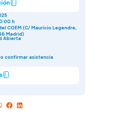
ción
025
20:00 h
del COEM (C/ Mauricio Legendre,
46 Madrid)
d Abierta
o confirmar asistencia
s