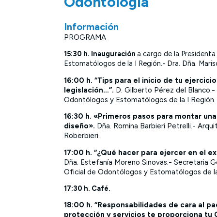
Odontología
Información
PROGRAMA
15:30 h. Inauguración
a cargo de la Presidenta
Estomatólogos de la I Región.- Dra. Dña. Mar
16:00 h. “Tips para el inicio de tu ejercic
legislación…”.
D. Gilberto Pérez del Blanco.- 
Odontólogos y Estomatólogos de la I Región
16:30 h. «Primeros pasos para montar una 
diseño».
Dña. Romina Barbieri Petrelli.- Arqu
Roberbieri.
17:00 h. “¿Qué hacer para ejercer en el e
Dña. Estefanía Moreno Sinovas.- Secretaria G
Oficial de Odontólogos y Estomatólogos de la
17:30 h. Café.
18:00 h. “Responsabilidades de cara al p
protección y servicios te proporciona tu 