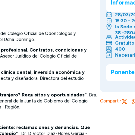
Informa
28/03/2
15:30 - 
la Sede 
38 -280
 del Colegio Oficial de Odontólogos y
Activida
isol Ucha Domingo.
Gratuito
400
io profesional. Contratos, condiciones y
Necesari
Asesor Jurídico del Colegio Oficial de
.
Ponente
clínica dental, inversión económica y
itecta y diseñadora. Directora del estudio
xtranjero? Requisitos y oportunidades”.
Dra.
eneral de la Junta de Gobierno del Colegio
Compartir
 I Región.
aciente: reclamaciones y denuncias. Qué
Colegio”
. Dr. D Víctor Díaz-Flores García.-