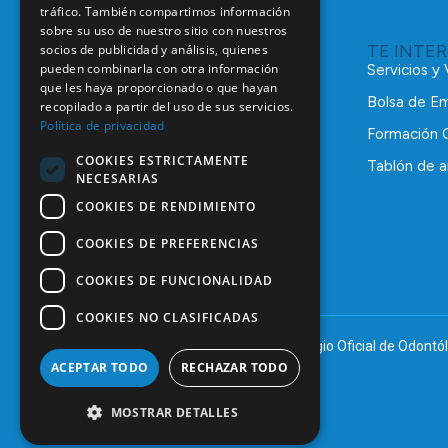
tráfico. También compartimos información
sobre su uso de nuestro sitio con nuestros
TE INTE
socios de publicidad y análisis, quienes
pueden combinarla con otra información
Servicios y
que les haya proporcionado o que hayan
Bolsa de E
recopilado a partir del uso de sus servicios.
Política de privacidad
Formación 
COOKIES ESTRICTAMENTE
Tablón de a
NECESARIAS
C/ Mauricio Legendre, 38
28046 Madrid
COOKIES DE RENDIMIENTO
91 561 29 05
COOKIES DE PREFERENCIAS
informacion@coem.org.es
COOKIES DE FUNCIONALIDAD
COOKIES NO CLASIFICADAS
© 2025 – COEM – Colegio Oficial de Odontól
ACEPTAR TODO
RECHAZAR TODO
MOSTRAR DETALLES