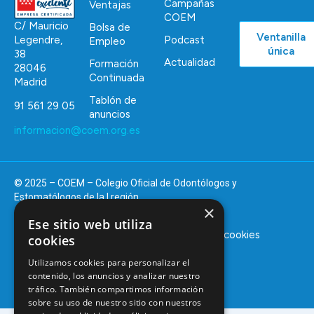
Campañas
Ventajas
COEM
C/ Mauricio
Bolsa de
Ventanilla
Podcast
Legendre,
Empleo
única
38
Actualidad
Formación
28046
Continuada
Madrid
Tablón de
91 561 29 05
anuncios
informacion@coem.org.es
© 2025 – COEM – Colegio Oficial de Odontólogos y
Estomatólogos de la I región
×
Ese sitio web utiliza
Aviso legal
Política de privacidad
Política de cookies
cookies
Utilizamos cookies para personalizar el
contenido, los anuncios y analizar nuestro
tráfico. También compartimos información
sobre su uso de nuestro sitio con nuestros