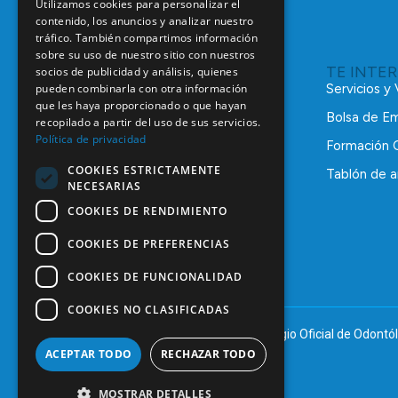
Utilizamos cookies para personalizar el
contenido, los anuncios y analizar nuestro
tráfico. También compartimos información
sobre su uso de nuestro sitio con nuestros
TE INTE
socios de publicidad y análisis, quienes
pueden combinarla con otra información
Servicios y
que les haya proporcionado o que hayan
Bolsa de E
recopilado a partir del uso de sus servicios.
Política de privacidad
Formación 
COOKIES ESTRICTAMENTE
Tablón de a
NECESARIAS
C/ Mauricio Legendre, 38
28046 Madrid
COOKIES DE RENDIMIENTO
91 561 29 05
COOKIES DE PREFERENCIAS
informacion@coem.org.es
COOKIES DE FUNCIONALIDAD
COOKIES NO CLASIFICADAS
© 2025 – COEM – Colegio Oficial de Odontól
ACEPTAR TODO
RECHAZAR TODO
MOSTRAR DETALLES