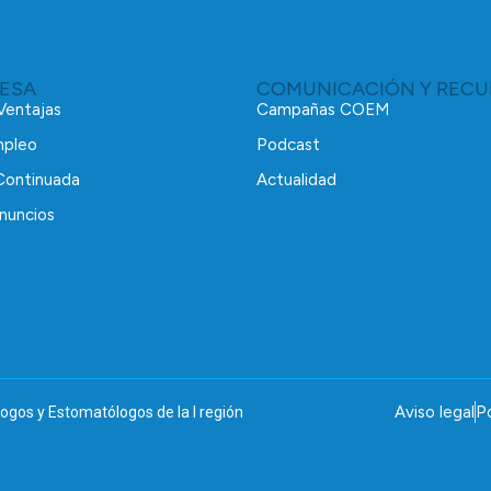
RESA
COMUNICACIÓN Y RECU
 Ventajas
Campañas COEM
mpleo
Podcast
Continuada
Actualidad
nuncios
Aviso legal
Po
ogos y Estomatólogos de la I región