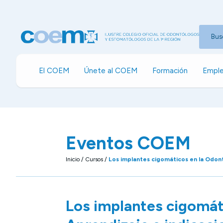
Bus
El COEM
Únete al COEM
Formación
Emple
Eventos COEM
Inicio
/
Cursos
/
Los implantes cigomáticos en la Odon
Los implantes cigomát