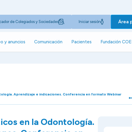
Área 
cador de Colegiados y Sociedades
Iniciar sesión
o y anuncios
Comunicación
Pacientes
Fundación CO
tología. Aprendizaje e indicaciones. Conferencia en formato Webinar
icos en la Odontología.