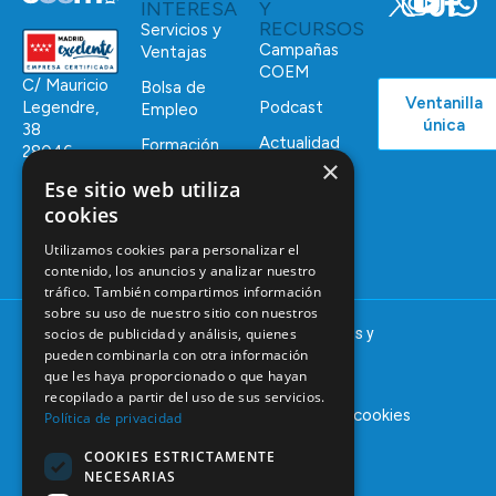
INTERESA
Y
RECURSOS
Servicios y
Campañas
Ventajas
COEM
C/ Mauricio
Bolsa de
Ventanilla
Podcast
Legendre,
Empleo
única
38
Actualidad
Formación
28046
×
Continuada
Madrid
Ese sitio web utiliza
Tablón de
cookies
91 561 29 05
anuncios
informacion@coem.org.es
Utilizamos cookies para personalizar el
contenido, los anuncios y analizar nuestro
tráfico. También compartimos información
sobre su uso de nuestro sitio con nuestros
© 2025 – COEM – Colegio Oficial de Odontólogos y
socios de publicidad y análisis, quienes
pueden combinarla con otra información
Estomatólogos de la I región
que les haya proporcionado o que hayan
recopilado a partir del uso de sus servicios.
Aviso legal
Política de privacidad
Política de cookies
Política de privacidad
COOKIES ESTRICTAMENTE
NECESARIAS