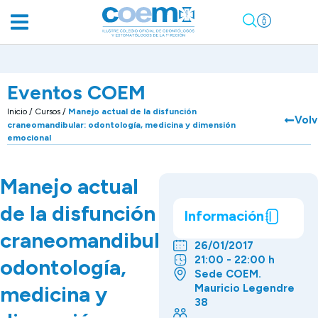
Eventos COEM
Inicio
/
Cursos
/
Manejo actual de la disfunción
Volv
craneomandibular: odontología, medicina y dimensión
emocional
Manejo actual
de la disfunción
Información
craneomandibular:
26/01/2017
21:00 - 22:00 h
odontología,
Sede COEM.
medicina y
Mauricio Legendre
38