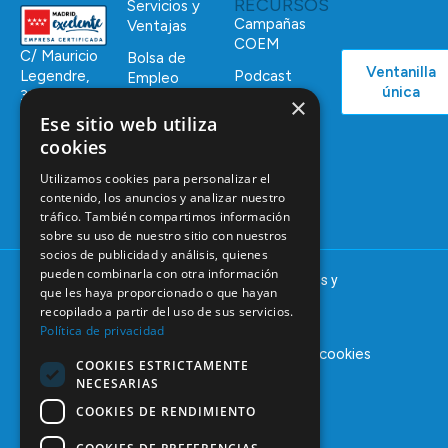
RECURSOS
Servicios y
Campañas
Ventajas
COEM
C/ Mauricio
Bolsa de
Ventanilla
Podcast
Legendre,
Empleo
única
38
×
Actualidad
Formación
28046
Ese sitio web utiliza
Continuada
Madrid
cookies
Tablón de
91 561 29 05
Utilizamos cookies para personalizar el
anuncios
contenido, los anuncios y analizar nuestro
informacion@coem.org.es
tráfico. También compartimos información
sobre su uso de nuestro sitio con nuestros
socios de publicidad y análisis, quienes
pueden combinarla con otra información
© 2025 – COEM – Colegio Oficial de Odontólogos y
que les haya proporcionado o que hayan
Estomatólogos de la I región
recopilado a partir del uso de sus servicios.
Política de privacidad
Aviso legal
Política de privacidad
Política de cookies
COOKIES ESTRICTAMENTE
NECESARIAS
COOKIES DE RENDIMIENTO