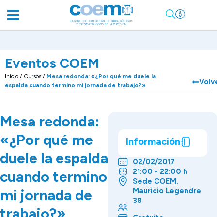
Eventos COEM
Inicio
/
Cursos
/
Mesa redonda: «¿Por qué me duele la
Volv
espalda cuando termino mi jornada de trabajo?»
Mesa redonda:
«¿Por qué me
Información
duele la espalda
02/02/2017
21:00 - 22:00 h
cuando termino
Sede COEM.
mi jornada de
Mauricio Legendre
38
trabajo?»