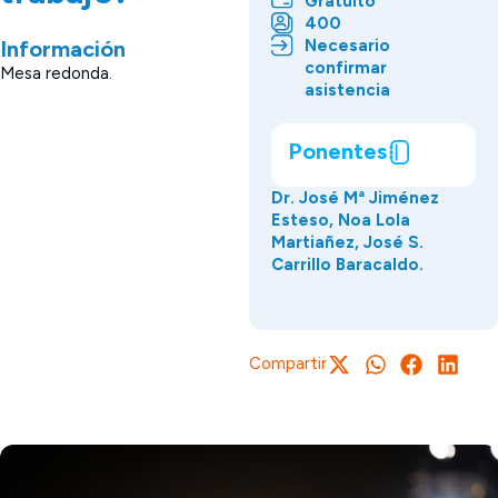
Gratuito
400
Necesario
Información
confirmar
Mesa redonda.
asistencia
Ponentes
Dr. José Mª Jiménez
Esteso, Noa Lola
Martiañez, José S.
Carrillo Baracaldo.
Compartir