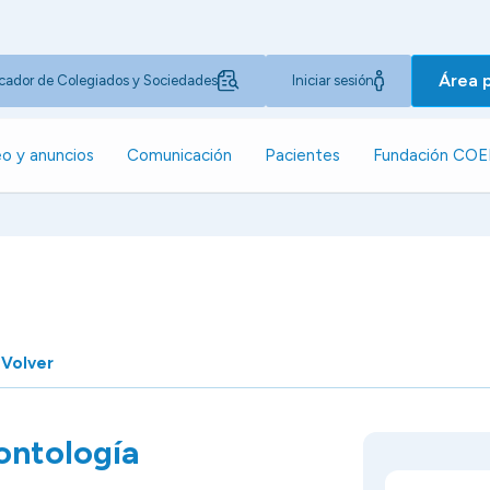
Área 
cador de Colegiados y Sociedades
Iniciar sesión
o y anuncios
Comunicación
Pacientes
Fundación CO
Volver
ontología