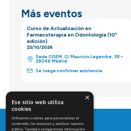
Más eventos
Curso de Actualización en
Farmacoterapia en Odontología (10ª
edición)
23/10/2026
Sede COEM. C/ Mauricio Legendre, 38 –
28046 Madrid
Se ruega confirmar asistencia
×
Ese sitio web utiliza
cookies
Utilizamos cookies para personalizar el
contenido, los anuncios y analizar nuestro
tráfico. También compartimos información