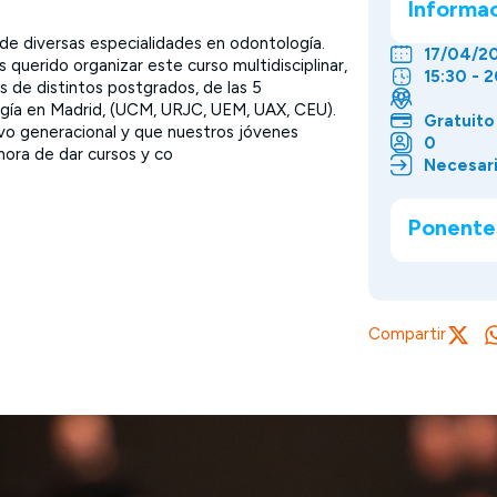
Informa
 de diversas especialidades en odontología.
17/04/2
uerido organizar este curso multidisciplinar,
15:30 - 
 de distintos postgrados, de las 5
ogía en Madrid, (UCM, URJC, UEM, UAX, CEU).
Gratuito
evo generacional y que nuestros jóvenes
0
hora de dar cursos y co
Necesari
Ponente
Compartir