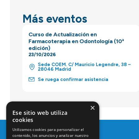
Más eventos
Curso de Actualización en
Farmacoterapia en Odontología (10ª
edición)
23/10/2026
Sede COEM. C/ Mauricio Legendre, 38 –
28046 Madrid
Se ruega confirmar asistencia
×
Ese sitio web utiliza
cookies
Utilizamos cookies para personalizar el
contenido, los anuncios y analizar nuestro