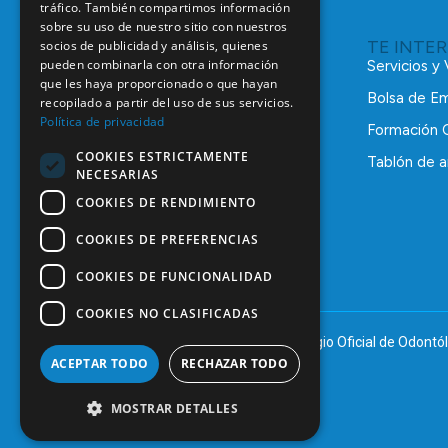
tráfico. También compartimos información
sobre su uso de nuestro sitio con nuestros
TE INTE
socios de publicidad y análisis, quienes
pueden combinarla con otra información
Servicios y
que les haya proporcionado o que hayan
Bolsa de E
recopilado a partir del uso de sus servicios.
Política de privacidad
Formación 
COOKIES ESTRICTAMENTE
Tablón de a
NECESARIAS
C/ Mauricio Legendre, 38
28046 Madrid
COOKIES DE RENDIMIENTO
91 561 29 05
COOKIES DE PREFERENCIAS
informacion@coem.org.es
COOKIES DE FUNCIONALIDAD
COOKIES NO CLASIFICADAS
© 2025 – COEM – Colegio Oficial de Odontól
ACEPTAR TODO
RECHAZAR TODO
MOSTRAR DETALLES