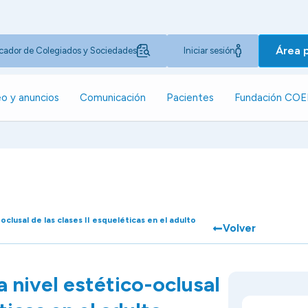
Área 
cador de Colegiados y Sociedades
Iniciar sesión
o y anuncios
Comunicación
Pacientes
Fundación CO
oclusal de las clases II esqueléticas en el adulto
Volver
a nivel estético-oclusal