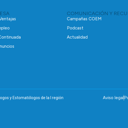
RESA
COMUNICACIÓN Y RECU
 Ventajas
Campañas COEM
mpleo
Podcast
Continuada
Actualidad
nuncios
Aviso legal
Po
ogos y Estomatólogos de la I región