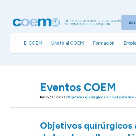
Bus
El COEM
Únete al COEM
Formación
Emple
Eventos COEM
Inicio
/
Cursos
/
Objetivos quirúrgicos a nivel estético-
Objetivos quirúrgicos 