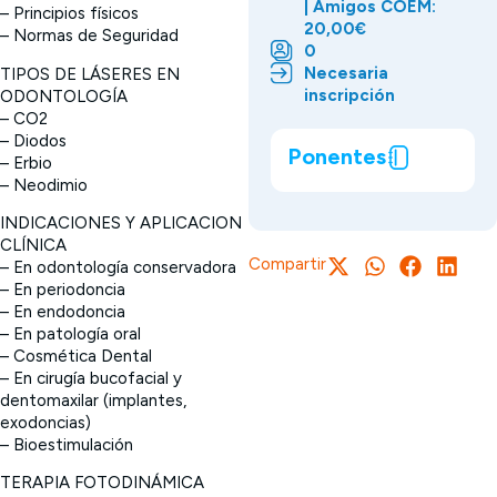
| Amigos COEM:
– Principios físicos
20,00€
– Normas de Seguridad
0
Necesaria
TIPOS DE LÁSERES EN
inscripción
ODONTOLOGÍA
– CO2
– Diodos
Ponentes
– Erbio
– Neodimio
INDICACIONES Y APLICACION
CLÍNICA
Compartir
– En odontología conservadora
– En periodoncia
– En endodoncia
– En patología oral
– Cosmética Dental
– En cirugía bucofacial y
dentomaxilar (implantes,
exodoncias)
– Bioestimulación
TERAPIA FOTODINÁMICA