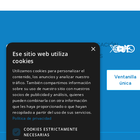
TE
COMUNICACIÓN
×
INTERESA
Y
Ese sitio web utiliza
RECURSOS
Servicios y
cookies
Campañas
Ventajas
COEM
Utilizamos cookies para personalizar el
C/ Mauricio
Bolsa de
contenido, los anuncios y analizar nuestro
Ventanilla
Podcast
Legendre,
Empleo
tráfico. También compartimos información
única
38
Actualidad
sobre su uso de nuestro sitio con nuestros
Formación
28046
socios de publicidad y análisis, quienes
Continuada
Madrid
pueden combinarla con otra información
Tablón de
que les haya proporcionado o que hayan
91 561 29 05
anuncios
recopilado a partir del uso de sus servicios.
Política de privacidad
informacion@coem.org.es
COOKIES ESTRICTAMENTE
NECESARIAS