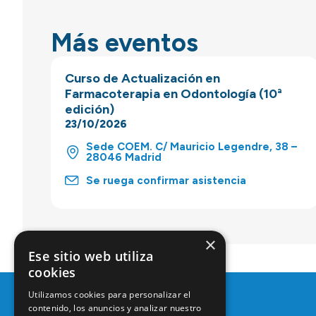
Más eventos
Curso de Actualización en
Farmacoterapia en Odontología (10ª
edición)
23/10/2026
Sede COEM. C/ Mauricio Legendre, 38 –
28046 Madrid
Se ruega confirmar asistencia
×
Ese sitio web utiliza
cookies
Utilizamos cookies para personalizar el
contenido, los anuncios y analizar nuestro