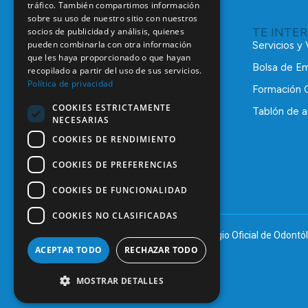
tráfico. También compartimos información
sobre su uso de nuestro sitio con nuestros
TE INTE
socios de publicidad y análisis, quienes
pueden combinarla con otra información
Servicios y
que les haya proporcionado o que hayan
Bolsa de E
recopilado a partir del uso de sus servicios.
Política de privacidad
Formación 
COOKIES ESTRICTAMENTE
Tablón de a
NECESARIAS
C/ Mauricio Legendre, 38
28046 Madrid
COOKIES DE RENDIMIENTO
91 561 29 05
COOKIES DE PREFERENCIAS
informacion@coem.org.es
COOKIES DE FUNCIONALIDAD
COOKIES NO CLASIFICADAS
© 2025 – COEM – Colegio Oficial de Odontól
ACEPTAR TODO
RECHAZAR TODO
MOSTRAR DETALLES