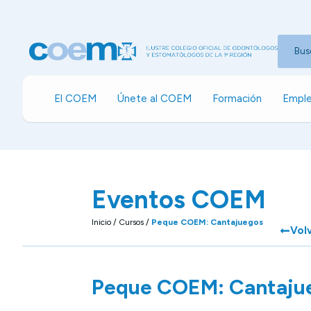
Bus
El COEM
Únete al COEM
Formación
Emple
Eventos COEM
Inicio
/
Cursos
/
Peque COEM: Cantajuegos
Vol
Peque COEM: Cantaju