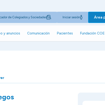
Área 
cador de Colegiados y Sociedades
Iniciar sesión
o y anuncios
Comunicación
Pacientes
Fundación CO
ver
egos