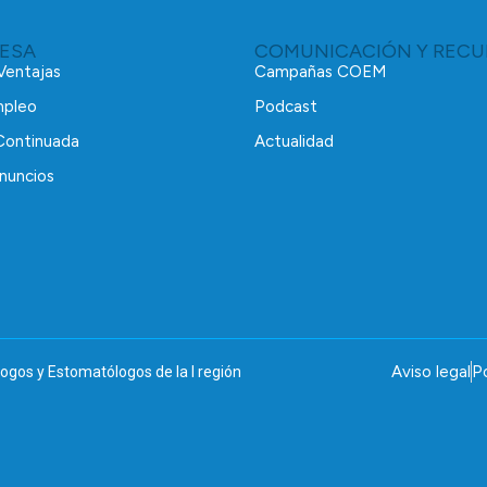
RESA
COMUNICACIÓN Y RECU
 Ventajas
Campañas COEM
mpleo
Podcast
Continuada
Actualidad
nuncios
Aviso legal
Po
ogos y Estomatólogos de la I región