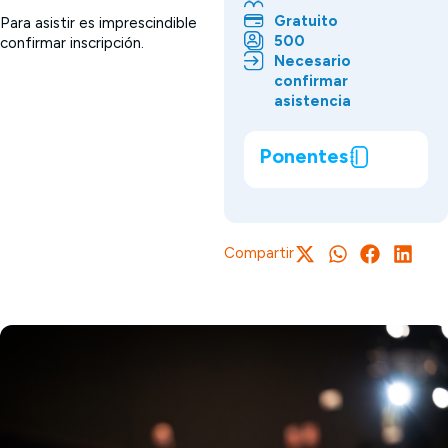
Gratuito
Para asistir es imprescindible
500
confirmar inscripción.
Necesario
confirmar
asistencia
Ponentes
Compartir