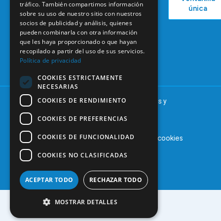
Podcast
Legendre,
Empleo
tráfico. También compartimos información
única
38
sobre su uso de nuestro sitio con nuestros
Actualidad
Formación
28046
socios de publicidad y análisis, quienes
Continuada
Madrid
pueden combinarla con otra información
que les haya proporcionado o que hayan
Tablón de
91 561 29 05
recopilado a partir del uso de sus servicios.
anuncios
Política de privacidad
informacion@coem.org.es
COOKIES ESTRICTAMENTE
NECESARIAS
COOKIES DE RENDIMIENTO
© 2025 – COEM – Colegio Oficial de Odontólogos y
Estomatólogos de la I región
COOKIES DE PREFERENCIAS
COOKIES DE FUNCIONALIDAD
Aviso legal
Política de privacidad
Política de cookies
COOKIES NO CLASIFICADAS
ACEPTAR TODO
RECHAZAR TODO
MOSTRAR DETALLES