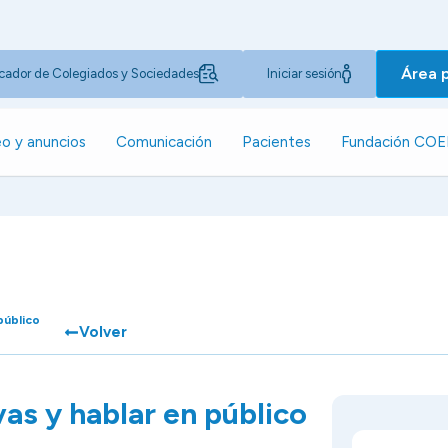
Área 
cador de Colegiados y Sociedades
Iniciar sesión
o y anuncios
Comunicación
Pacientes
Fundación CO
público
Volver
as y hablar en público