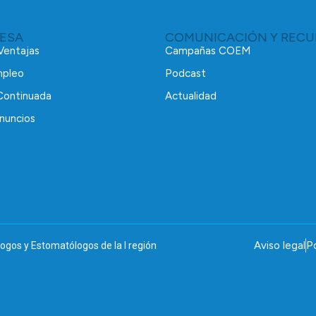
RESA
COMUNICACIÓN Y RECU
 Ventajas
Campañas COEM
mpleo
Podcast
Continuada
Actualidad
nuncios
Aviso legal
Po
ogos y Estomatólogos de la I región