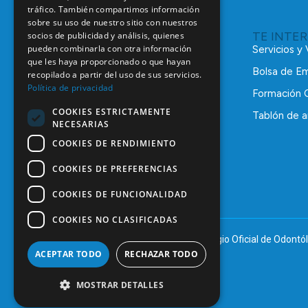
tráfico. También compartimos información
sobre su uso de nuestro sitio con nuestros
TE INTE
socios de publicidad y análisis, quienes
pueden combinarla con otra información
Servicios y
que les haya proporcionado o que hayan
Bolsa de E
recopilado a partir del uso de sus servicios.
Política de privacidad
Formación 
COOKIES ESTRICTAMENTE
Tablón de a
NECESARIAS
C/ Mauricio Legendre, 38
28046 Madrid
COOKIES DE RENDIMIENTO
91 561 29 05
COOKIES DE PREFERENCIAS
informacion@coem.org.es
COOKIES DE FUNCIONALIDAD
COOKIES NO CLASIFICADAS
© 2025 – COEM – Colegio Oficial de Odontól
ACEPTAR TODO
RECHAZAR TODO
MOSTRAR DETALLES