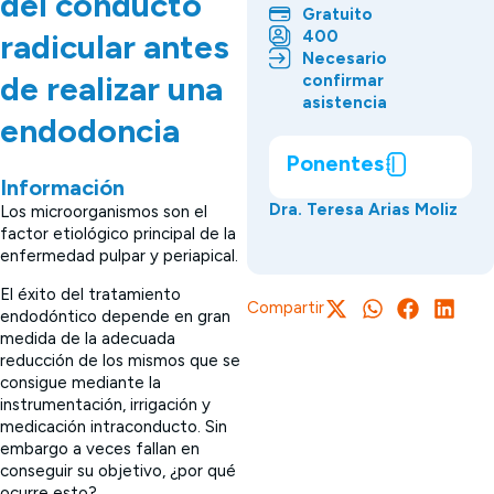
del conducto
Gratuito
400
radicular antes
Necesario
de realizar una
confirmar
asistencia
endodoncia
Ponentes
Información
Dra. Teresa Arias Moliz
Los microorganismos son el
factor etiológico principal de la
enfermedad pulpar y periapical.
El éxito del tratamiento
Compartir
endodóntico depende en gran
medida de la adecuada
reducción de los mismos que se
consigue mediante la
instrumentación, irrigación y
medicación intraconducto. Sin
embargo a veces fallan en
conseguir su objetivo, ¿por qué
ocurre esto?