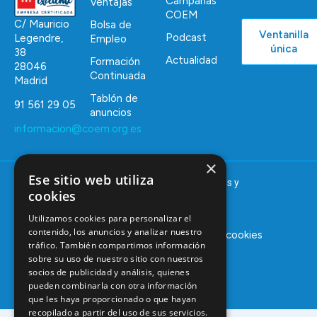
Campañas
Ventajas
COEM
C/ Mauricio
Bolsa de
Ventanilla
Podcast
Legendre,
Empleo
única
38
Actualidad
Formación
28046
Continuada
Madrid
Tablón de
91 561 29 05
anuncios
informacion@coem.org.es
×
Ese sitio web utiliza
© 2025 – COEM – Colegio Oficial de Odontólogos y
cookies
Estomatólogos de la I región
Utilizamos cookies para personalizar el
contenido, los anuncios y analizar nuestro
Aviso legal
Política de privacidad
Política de cookies
tráfico. También compartimos información
sobre su uso de nuestro sitio con nuestros
socios de publicidad y análisis, quienes
pueden combinarla con otra información
que les haya proporcionado o que hayan
recopilado a partir del uso de sus servicios.