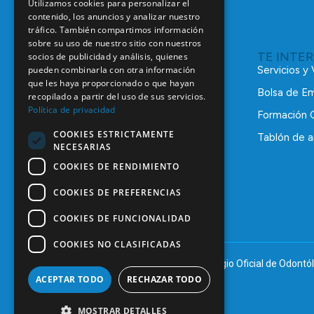
Utilizamos cookies para personalizar el
contenido, los anuncios y analizar nuestro
tráfico. También compartimos información
sobre su uso de nuestro sitio con nuestros
TE INTE
socios de publicidad y análisis, quienes
pueden combinarla con otra información
Servicios y
que les haya proporcionado o que hayan
Bolsa de E
recopilado a partir del uso de sus servicios.
Política de privacidad
Formación 
COOKIES ESTRICTAMENTE
Tablón de a
NECESARIAS
C/ Mauricio Legendre, 38
28046 Madrid
COOKIES DE RENDIMIENTO
91 561 29 05
COOKIES DE PREFERENCIAS
informacion@coem.org.es
COOKIES DE FUNCIONALIDAD
COOKIES NO CLASIFICADAS
© 2025 – COEM – Colegio Oficial de Odontól
ACEPTAR TODO
RECHAZAR TODO
MOSTRAR DETALLES