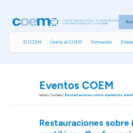
Bus
El COEM
Únete al COEM
Formación
Emple
Eventos COEM
Inicio
/
Cursos
/
Restauraciones sobre implantes: dise
Restauraciones sobre 