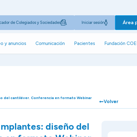
Área 
cador de Colegiados y Sociedades
Iniciar sesión
o y anuncios
Comunicación
Pacientes
Fundación CO
ño del cantiléver. Conferencia en formato Webinar
Volver
implantes: diseño del