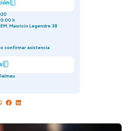
ción
020
00:00 h
EM. Mauricio Legendre 38
o confirmar asistencia
s
 Dalmau