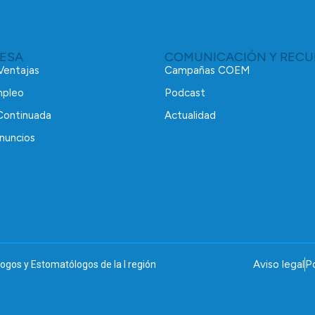
RESA
COMUNICACIÓN Y RECU
 Ventajas
Campañas COEM
mpleo
Podcast
Continuada
Actualidad
nuncios
Aviso legal
Po
ogos y Estomatólogos de la I región