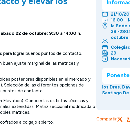
acto y elevar los
Informa
21/10/20
16:00 - 
la Sede 
38 -2804
 Sábado 22 de octubre: 9:30 a 14:00 h.
octubre 
Colegia
29
os para lograr buenos puntos de contacto.
Necesari
n buen ajuste marginal de las matrices y
Ponente
trices posteriores disponibles en el mercado y
s). Selección de las diferentes opciones de
los Dres. Da
os puntos de contacto.
Santiago De 
Elevation). Conocer las distintas técnicas y
onales extendidas. Matriz seccional modificada o
Dobles matrices.
Compartir
ofrados a colgajo abierto.