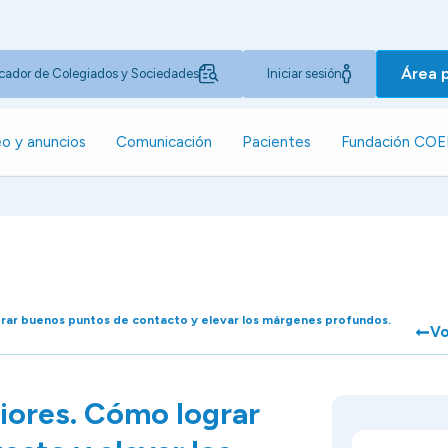
Área 
cador de Colegiados y Sociedades
Iniciar sesión
o y anuncios
Comunicación
Pacientes
Fundación CO
grar buenos puntos de contacto y elevar los márgenes profundos.
Vo
riores. Cómo lograr