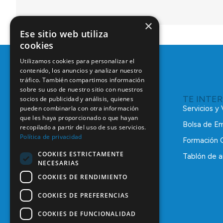
×
Ese sitio web utiliza
cookies
Utilizamos cookies para personalizar el
contenido, los anuncios y analizar nuestro
tráfico. También compartimos información
sobre su uso de nuestro sitio con nuestros
TE INTE
socios de publicidad y análisis, quienes
pueden combinarla con otra información
Servicios y
que les haya proporcionado o que hayan
Bolsa de E
recopilado a partir del uso de sus servicios.
Política de privacidad
Formación 
COOKIES ESTRICTAMENTE
Tablón de a
NECESARIAS
C/ Mauricio Legendre, 38
28046 Madrid
COOKIES DE RENDIMIENTO
91 561 29 05
COOKIES DE PREFERENCIAS
informacion@coem.org.es
COOKIES DE FUNCIONALIDAD