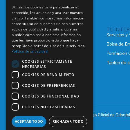
Utilizamos cookies para personalizar el
contenido, los anuncios y analizar nuestro
tráfico. También compartimos información
sobre su uso de nuestro sitio con nuestros
TE INTE
socios de publicidad y análisis, quienes
pueden combinarla con otra información
Servicios y
que les haya proporcionado o que hayan
Bolsa de E
recopilado a partir del uso de sus servicios.
Política de privacidad
Formación 
COOKIES ESTRICTAMENTE
Tablón de a
NECESARIAS
C/ Mauricio Legendre, 38
28046 Madrid
COOKIES DE RENDIMIENTO
91 561 29 05
COOKIES DE PREFERENCIAS
informacion@coem.org.es
COOKIES DE FUNCIONALIDAD
COOKIES NO CLASIFICADAS
© 2025 – COEM – Colegio Oficial de Odontól
ACEPTAR TODO
RECHAZAR TODO