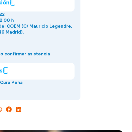
ción
22
22:00 h
del COEM (C/ Mauricio Legendre,
6 Madrid).
o confirmar asistencia
s
a Cura Peña