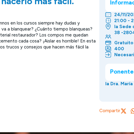
hacerlo más fácil.
Informa
24/11/20
21:00 - 
mnos en los cursos siempre hay dudas y
la Sede 
 va a blanquear? ¿Cuánto tiempo blanqueas?
38 -2804
terial restaurador? Los compos me quedan
emento cada cosa? ¡Aislar es horrible! En esta
Gratuito
os trucos y consejos que hacen más fácil la
400
Necesari
Ponente
la Dra. Marí
Compartir