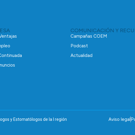
RESA
COMUNICACIÓN Y RECU
 Ventajas
Campañas COEM
mpleo
Podcast
Continuada
Actualidad
nuncios
Aviso legal
Po
ogos y Estomatólogos de la I región