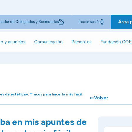
Área 
cador de Colegiados y Sociedades
Iniciar sesión
o y anuncios
Comunicación
Pacientes
Fundación CO
es de estética». Trucos para hacerlo más fácil.
Volver
aba en mis apuntes de