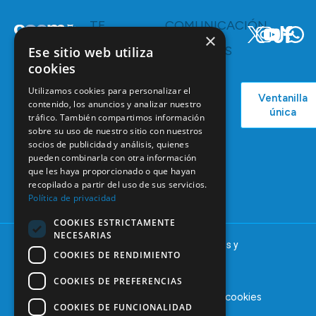
TE
COMUNICACIÓN
×
INTERESA
Y
RECURSOS
Ese sitio web utiliza
Servicios y
Campañas
Ventajas
cookies
COEM
C/ Mauricio
Bolsa de
Utilizamos cookies para personalizar el
Ventanilla
Podcast
Legendre,
Empleo
contenido, los anuncios y analizar nuestro
única
38
tráfico. También compartimos información
Actualidad
Formación
28046
sobre su uso de nuestro sitio con nuestros
Continuada
Madrid
socios de publicidad y análisis, quienes
pueden combinarla con otra información
Tablón de
91 561 29 05
que les haya proporcionado o que hayan
anuncios
recopilado a partir del uso de sus servicios.
informacion@coem.org.es
Política de privacidad
COOKIES ESTRICTAMENTE
NECESARIAS
© 2025 – COEM – Colegio Oficial de Odontólogos y
COOKIES DE RENDIMIENTO
Estomatólogos de la I región
COOKIES DE PREFERENCIAS
Aviso legal
Política de privacidad
Política de cookies
COOKIES DE FUNCIONALIDAD