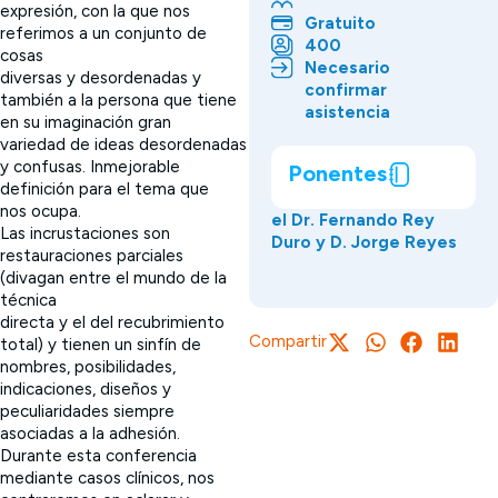
expresión, con la que nos
Gratuito
referimos a un conjunto de
400
cosas
Necesario
diversas y desordenadas y
confirmar
también a la persona que tiene
asistencia
en su imaginación gran
variedad de ideas desordenadas
y confusas. Inmejorable
Ponentes
definición para el tema que
nos ocupa.
el Dr. Fernando Rey
Las incrustaciones son
Duro y D. Jorge Reyes
restauraciones parciales
(divagan entre el mundo de la
técnica
directa y el del recubrimiento
Compartir
total) y tienen un sinfín de
nombres, posibilidades,
indicaciones, diseños y
peculiaridades siempre
asociadas a la adhesión.
Durante esta conferencia
mediante casos clínicos, nos