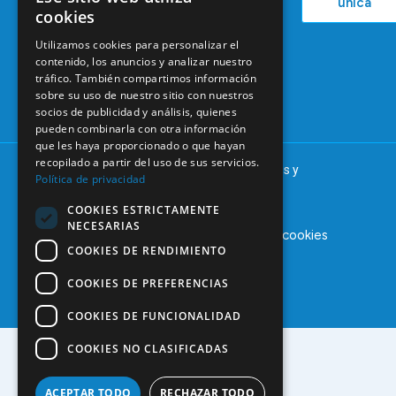
única
38
cookies
Actualidad
Formación
28046
Continuada
Madrid
Utilizamos cookies para personalizar el
contenido, los anuncios y analizar nuestro
Tablón de
91 561 29 05
tráfico. También compartimos información
anuncios
sobre su uso de nuestro sitio con nuestros
informacion@coem.org.es
socios de publicidad y análisis, quienes
pueden combinarla con otra información
que les haya proporcionado o que hayan
recopilado a partir del uso de sus servicios.
© 2025 – COEM – Colegio Oficial de Odontólogos y
Política de privacidad
Estomatólogos de la I región
COOKIES ESTRICTAMENTE
NECESARIAS
Aviso legal
Política de privacidad
Política de cookies
COOKIES DE RENDIMIENTO
COOKIES DE PREFERENCIAS
COOKIES DE FUNCIONALIDAD
COOKIES NO CLASIFICADAS
ACEPTAR TODO
RECHAZAR TODO