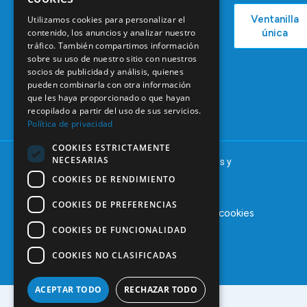
COEM
C/ Mauricio
Bolsa de
Ventanilla
Utilizamos cookies para personalizar el
Podcast
Legendre,
Empleo
contenido, los anuncios y analizar nuestro
única
38
Actualidad
Formación
tráfico. También compartimos información
28046
sobre su uso de nuestro sitio con nuestros
Continuada
Madrid
socios de publicidad y análisis, quienes
Tablón de
pueden combinarla con otra información
91 561 29 05
anuncios
que les haya proporcionado o que hayan
informacion@coem.org.es
recopilado a partir del uso de sus servicios.
Política de privacidad
COOKIES ESTRICTAMENTE
NECESARIAS
© 2025 – COEM – Colegio Oficial de Odontólogos y
Estomatólogos de la I región
COOKIES DE RENDIMIENTO
COOKIES DE PREFERENCIAS
Aviso legal
Política de privacidad
Política de cookies
COOKIES DE FUNCIONALIDAD
COOKIES NO CLASIFICADAS
ACEPTAR TODO
RECHAZAR TODO