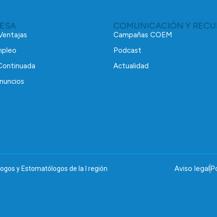
RESA
COMUNICACIÓN Y RECU
 Ventajas
Campañas COEM
mpleo
Podcast
Continuada
Actualidad
nuncios
Aviso legal
Po
ogos y Estomatólogos de la I región