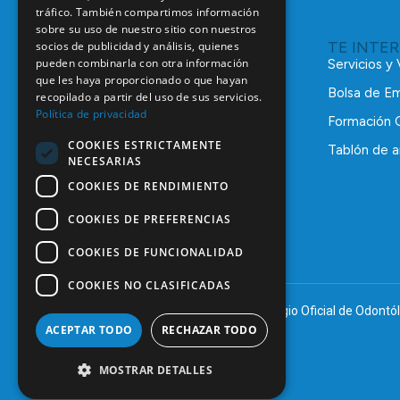
tráfico. También compartimos información
sobre su uso de nuestro sitio con nuestros
TE INTE
socios de publicidad y análisis, quienes
pueden combinarla con otra información
Servicios y
que les haya proporcionado o que hayan
Bolsa de E
recopilado a partir del uso de sus servicios.
Política de privacidad
Formación 
COOKIES ESTRICTAMENTE
Tablón de a
NECESARIAS
C/ Mauricio Legendre, 38
28046 Madrid
COOKIES DE RENDIMIENTO
91 561 29 05
COOKIES DE PREFERENCIAS
informacion@coem.org.es
COOKIES DE FUNCIONALIDAD
COOKIES NO CLASIFICADAS
© 2025 – COEM – Colegio Oficial de Odontól
ACEPTAR TODO
RECHAZAR TODO
MOSTRAR DETALLES