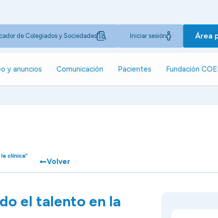
Área 
cador de Colegiados y Sociedades
Iniciar sesión
o y anuncios
Comunicación
Pacientes
Fundación CO
a clínica”
Volver
o el talento en la