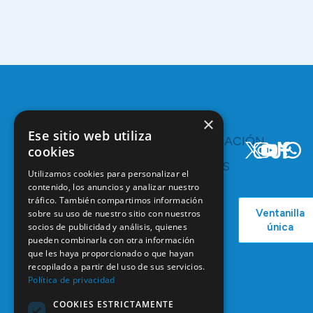
×
Ese sitio web utiliza
TE
COMUNICACIÓN
cookies
INTERESA
Y
RECURSOS
Servicios y
Utilizamos cookies para personalizar el
Campañas
Ventajas
contenido, los anuncios y analizar nuestro
COEM
tráfico. También compartimos información
C/ Mauricio
Bolsa de
Ventanilla
sobre su uso de nuestro sitio con nuestros
Podcast
Legendre,
Empleo
socios de publicidad y análisis, quienes
única
38
Actualidad
Formación
pueden combinarla con otra información
28046
que les haya proporcionado o que hayan
Continuada
Madrid
recopilado a partir del uso de sus servicios.
Tablón de
Política de privacidad
91 561 29 05
anuncios
COOKIES ESTRICTAMENTE
informacion@coem.org.es