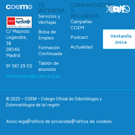
TE
COMUNICACIÓN
INTERESA
Y
RECURSOS
Servicios y
Campañas
Ventajas
COEM
C/ Mauricio
Bolsa de
Ventanilla
Podcast
Legendre,
Empleo
única
38
Actualidad
Formación
28046
Continuada
Madrid
Tablón de
91 561 29 05
anuncios
informacion@coem.org.es
© 2025 – COEM – Colegio Oficial de Odontólogos y
Estomatólogos de la I región
Aviso legal
Política de privacidad
Política de cookies