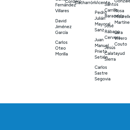
Gonzál
Cordero
Vicente
Cacharrón
Santos
Fernández
Carrillo
Villares
Rosa
Pedro
Baracaldo
Mourell
Julián
David
Martíne
Mayoral
José
Jiménez
Sanz
Rábago
García
Lara
Cervera
Vivero
Juan
Carlos
Couto
Manuel
Jesús
Oteo
Prieto
Calatayud
Morilla
Setién
Sierra
Carlos
Sastre
Segovia