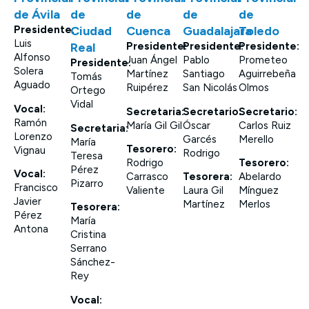
de Ávila
de
de
de
de
Presidente:
Ciudad
Cuenca
Guadalajara
Toledo
Luis
Real
Presidente:
Presidente:
Presidente:
Alfonso
Juan Ángel
Pablo
Prometeo
Presidente:
Solera
Martínez
Santiago
Aguirrebeña
Tomás
Aguado
Ruipérez
San Nicolás
Olmos
Ortego
Vidal
Vocal:
Secretaria:
Secretario:
Secretario:
Ramón
María Gil Gil
Óscar
Carlos Ruiz
Secretaria:
Lorenzo
Garcés
Merello
María
Tesorero:
Vignau
Rodrigo
Teresa
Rodrigo
Tesorero:
Pérez
Vocal:
Carrasco
Tesorera:
Abelardo
Pizarro
Francisco
Valiente
Laura Gil
Mínguez
Javier
Martínez
Merlos
Tesorera:
Pérez
María
Antona
Cristina
Serrano
Sánchez-
Rey
Vocal: