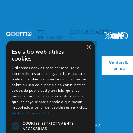
TE
COMUNICACIÓN
INTERESA
Y
RECURSOS
Servicios y
×
Campañas
Ventajas
Ese sitio web utiliza
COEM
cookies
C/ Mauricio
Bolsa de
Ventanilla
Podcast
Legendre,
Empleo
Utilizamos cookies para personalizar el
única
38
Actualidad
contenido, los anuncios y analizar nuestro
Formación
28046
tráfico. También compartimos información
Continuada
Madrid
sobre su uso de nuestro sitio con nuestros
Tablón de
socios de publicidad y análisis, quienes
91 561 29 05
anuncios
pueden combinarla con otra información
que les haya proporcionado o que hayan
informacion@coem.org.es
recopilado a partir del uso de sus servicios.
Política de privacidad
COOKIES ESTRICTAMENTE
© 2025 – COEM – Colegio Oficial de Odontólogos y
NECESARIAS
Estomatólogos de la I región