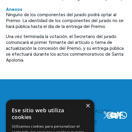
Anexos
Ninguno de los componentes del jurado podrá optar al
Premio. La identidad de los componentes del jurado no se
hará pública hasta el día de la entrega del Premio.
Una vez terminada la votación, el Secretario del jurado
comunicará al primer firmante del artículo o tema de
actualización la concesión del Premio, y su entrega pública
se efectuará durante los actos conmemorativos de Santa
Apolonia.
×
Ese sitio web utiliza
TE
COMUNICACIÓN
INTERESA
Y
cookies
RECURSOS
Servicios y
Utilizamos cookies para personalizar el
Campañas
Ventajas
contenido, los anuncios y analizar nuestro