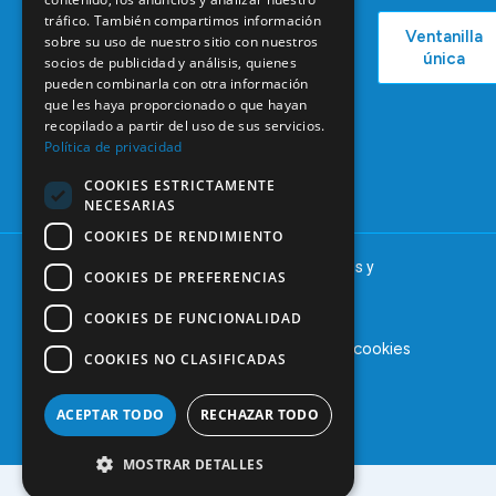
COEM
C/ Mauricio
Bolsa de
tráfico. También compartimos información
Ventanilla
Podcast
Legendre,
sobre su uso de nuestro sitio con nuestros
Empleo
única
38
socios de publicidad y análisis, quienes
Actualidad
Formación
pueden combinarla con otra información
28046
Continuada
que les haya proporcionado o que hayan
Madrid
recopilado a partir del uso de sus servicios.
Tablón de
91 561 29 05
Política de privacidad
anuncios
informacion@coem.org.es
COOKIES ESTRICTAMENTE
NECESARIAS
COOKIES DE RENDIMIENTO
© 2025 – COEM – Colegio Oficial de Odontólogos y
COOKIES DE PREFERENCIAS
Estomatólogos de la I región
COOKIES DE FUNCIONALIDAD
Aviso legal
Política de privacidad
Política de cookies
COOKIES NO CLASIFICADAS
ACEPTAR TODO
RECHAZAR TODO
MOSTRAR DETALLES