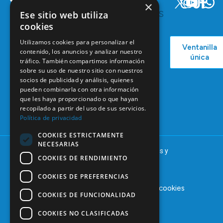
×
INTERESA
Y
RECURSOS
Ese sitio web utiliza
Servicios y
Campañas
Ventajas
cookies
COEM
C/ Mauricio
Bolsa de
Utilizamos cookies para personalizar el
Ventanilla
Podcast
Legendre,
Empleo
contenido, los anuncios y analizar nuestro
única
38
tráfico. También compartimos información
Actualidad
Formación
28046
sobre su uso de nuestro sitio con nuestros
Continuada
Madrid
socios de publicidad y análisis, quienes
pueden combinarla con otra información
Tablón de
91 561 29 05
que les haya proporcionado o que hayan
anuncios
recopilado a partir del uso de sus servicios.
informacion@coem.org.es
Política de privacidad
COOKIES ESTRICTAMENTE
NECESARIAS
© 2025 – COEM – Colegio Oficial de Odontólogos y
COOKIES DE RENDIMIENTO
Estomatólogos de la I región
COOKIES DE PREFERENCIAS
Aviso legal
Política de privacidad
Política de cookies
COOKIES DE FUNCIONALIDAD
COOKIES NO CLASIFICADAS