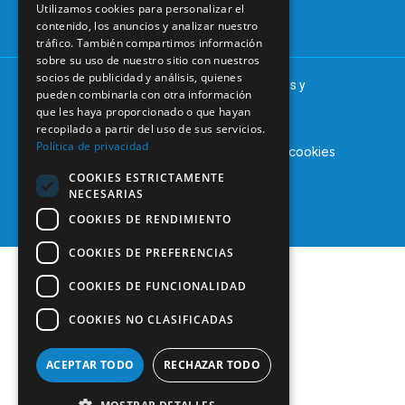
Utilizamos cookies para personalizar el
informacion@coem.org.es
contenido, los anuncios y analizar nuestro
tráfico. También compartimos información
sobre su uso de nuestro sitio con nuestros
socios de publicidad y análisis, quienes
© 2025 – COEM – Colegio Oficial de Odontólogos y
pueden combinarla con otra información
Estomatólogos de la I región
que les haya proporcionado o que hayan
recopilado a partir del uso de sus servicios.
Política de privacidad
Aviso legal
Política de privacidad
Política de cookies
COOKIES ESTRICTAMENTE
NECESARIAS
COOKIES DE RENDIMIENTO
COOKIES DE PREFERENCIAS
COOKIES DE FUNCIONALIDAD
COOKIES NO CLASIFICADAS
ACEPTAR TODO
RECHAZAR TODO