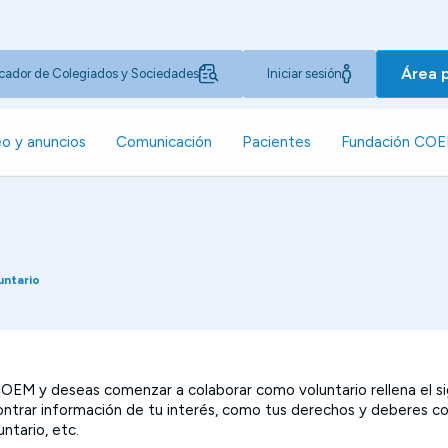
Área 
cador de Colegiados y Sociedades
Iniciar sesión
o y anuncios
Comunicación
Pacientes
Fundación CO
untario
COEM y deseas comenzar a colaborar como voluntario rellena el si
ntrar información de tu interés, como tus derechos y deberes c
ntario, etc.