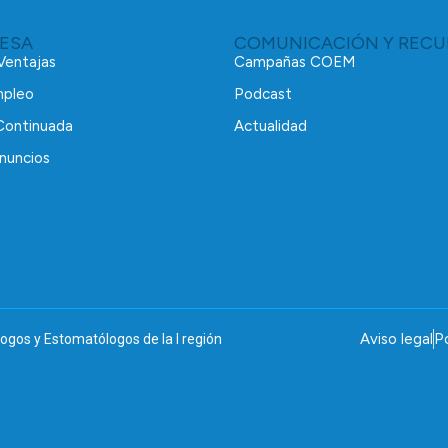
RESA
COMUNICACIÓN Y RECU
 Ventajas
Campañas COEM
mpleo
Podcast
Continuada
Actualidad
nuncios
Aviso legal
Po
ogos y Estomatólogos de la I región