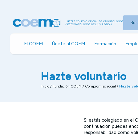
Bus
El COEM
Únete al COEM
Formación
Emple
Hazte voluntario
Inicio
/
Fundación COEM
/
Compromiso social
/
Hazte vol
Si estás colegiado en el 
continuación puedes enco
responsabilidad como volu