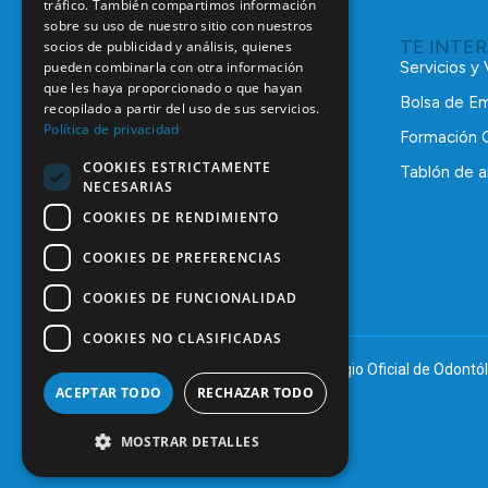
tráfico. También compartimos información
sobre su uso de nuestro sitio con nuestros
TE INTE
socios de publicidad y análisis, quienes
pueden combinarla con otra información
Servicios y
que les haya proporcionado o que hayan
Bolsa de E
recopilado a partir del uso de sus servicios.
Política de privacidad
Formación 
COOKIES ESTRICTAMENTE
Tablón de a
NECESARIAS
C/ Mauricio Legendre, 38
28046 Madrid
COOKIES DE RENDIMIENTO
91 561 29 05
COOKIES DE PREFERENCIAS
informacion@coem.org.es
COOKIES DE FUNCIONALIDAD
COOKIES NO CLASIFICADAS
© 2025 – COEM – Colegio Oficial de Odontól
ACEPTAR TODO
RECHAZAR TODO
MOSTRAR DETALLES