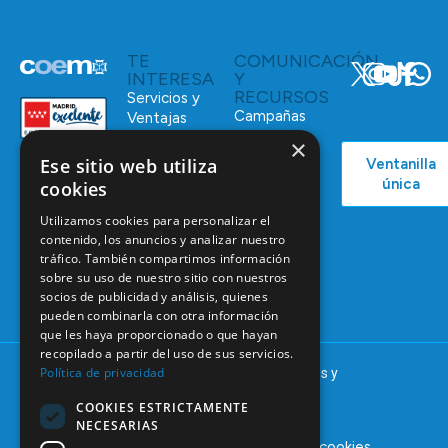
TE
COMUNICACIÓN
INTERESA
Y
RECURSOS
Servicios y
Campañas
Ventajas
COEM
×
C/ Mauricio
Bolsa de
Ese sitio web utiliza
Ventanilla
Podcast
Legendre,
Empleo
única
cookies
38
Actualidad
Formación
28046
Utilizamos cookies para personalizar el
Continuada
Madrid
contenido, los anuncios y analizar nuestro
Tablón de
tráfico. También compartimos información
91 561 29 05
anuncios
sobre su uso de nuestro sitio con nuestros
socios de publicidad y análisis, quienes
informacion@coem.org.es
pueden combinarla con otra información
que les haya proporcionado o que hayan
recopilado a partir del uso de sus servicios.
Política de privacidad
© 2025 – COEM – Colegio Oficial de Odontólogos y
Estomatólogos de la I región
COOKIES ESTRICTAMENTE
NECESARIAS
Aviso legal
Política de privacidad
Política de cookies