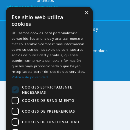
anuncios
informacion@coem.org.es
×
Ese sitio web utiliza
cookies
© 2025 – COEM – Colegio Oficial de Odontólogos y
Utilizamos cookies para personalizar el
Estomatólogos de la I región
contenido, los anuncios y analizar nuestro
tráfico. También compartimos información
sobre su uso de nuestro sitio con nuestros
Aviso legal
Política de privacidad
Política de cookies
socios de publicidad y análisis, quienes
pueden combinarla con otra información
que les haya proporcionado o que hayan
recopilado a partir del uso de sus servicios.
Política de privacidad
COOKIES ESTRICTAMENTE
NECESARIAS
COOKIES DE RENDIMIENTO
COOKIES DE PREFERENCIAS
COOKIES DE FUNCIONALIDAD