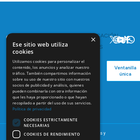
TE
COMUNICACIÓN
×
INTERESA
Y
Ese sitio web utiliza
RECURSOS
Servicios y
cookies
Campañas
Ventajas
COEM
Utilizamos cookies para personalizar el
C/ Mauricio
Bolsa de
contenido, los anuncios y analizar nuestro
Ventanilla
Podcast
Legendre,
Empleo
tráfico. También compartimos información
única
38
Actualidad
sobre su uso de nuestro sitio con nuestros
Formación
28046
socios de publicidad y análisis, quienes
Continuada
Madrid
pueden combinarla con otra información
Tablón de
que les haya proporcionado o que hayan
91 561 29 05
anuncios
recopilado a partir del uso de sus servicios.
Política de privacidad
informacion@coem.org.es
COOKIES ESTRICTAMENTE
NECESARIAS
© 2025 – COEM – Colegio Oficial de Odontólogos y
COOKIES DE RENDIMIENTO
Estomatólogos de la I región