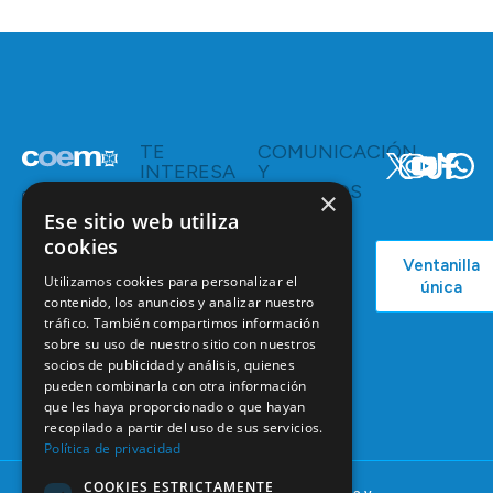
TE
COMUNICACIÓN
INTERESA
Y
RECURSOS
Servicios y
×
Campañas
Ventajas
Ese sitio web utiliza
COEM
cookies
C/ Mauricio
Bolsa de
Ventanilla
Podcast
Legendre,
Empleo
Utilizamos cookies para personalizar el
única
38
contenido, los anuncios y analizar nuestro
Actualidad
Formación
28046
tráfico. También compartimos información
Continuada
Madrid
sobre su uso de nuestro sitio con nuestros
Tablón de
socios de publicidad y análisis, quienes
91 561 29 05
anuncios
pueden combinarla con otra información
que les haya proporcionado o que hayan
informacion@coem.org.es
recopilado a partir del uso de sus servicios.
Política de privacidad
COOKIES ESTRICTAMENTE