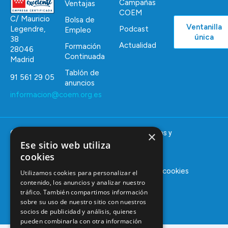
Campañas
Ventajas
COEM
C/ Mauricio
Bolsa de
Ventanilla
Podcast
Legendre,
Empleo
única
38
Actualidad
Formación
28046
Continuada
Madrid
Tablón de
91 561 29 05
anuncios
informacion@coem.org.es
×
© 2025 – COEM – Colegio Oficial de Odontólogos y
Ese sitio web utiliza
Estomatólogos de la I región
cookies
Aviso legal
Política de privacidad
Política de cookies
Utilizamos cookies para personalizar el
contenido, los anuncios y analizar nuestro
tráfico. También compartimos información
sobre su uso de nuestro sitio con nuestros
socios de publicidad y análisis, quienes
pueden combinarla con otra información