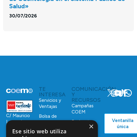
Salud»
30/07/2026
TE
COMUNICACIÓN
INTERESA
Y
RECURSOS
Servicios y
Campañas
Ventajas
COEM
C/ Mauricio
Bolsa de
Ventanilla
Podcast
Legendre,
Empleo
×
única
38
Ese sitio web utiliza
Actualidad
Formación
28046