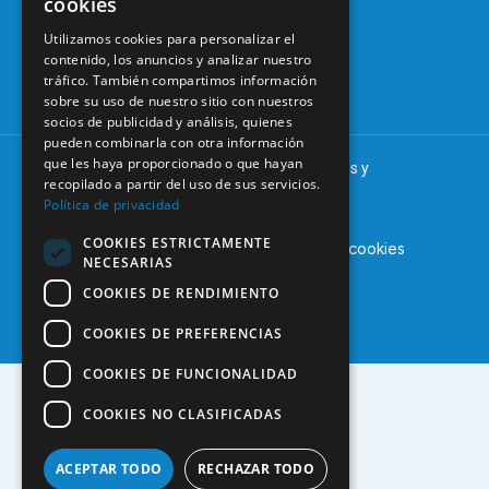
cookies
Continuada
Madrid
Tablón de
Utilizamos cookies para personalizar el
91 561 29 05
contenido, los anuncios y analizar nuestro
anuncios
tráfico. También compartimos información
informacion@coem.org.es
sobre su uso de nuestro sitio con nuestros
socios de publicidad y análisis, quienes
pueden combinarla con otra información
que les haya proporcionado o que hayan
© 2025 – COEM – Colegio Oficial de Odontólogos y
recopilado a partir del uso de sus servicios.
Estomatólogos de la I región
Política de privacidad
COOKIES ESTRICTAMENTE
Aviso legal
Política de privacidad
Política de cookies
NECESARIAS
COOKIES DE RENDIMIENTO
COOKIES DE PREFERENCIAS
COOKIES DE FUNCIONALIDAD
COOKIES NO CLASIFICADAS
ACEPTAR TODO
RECHAZAR TODO