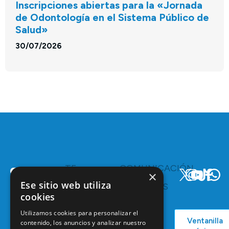
Inscripciones abiertas para la «Jornada
de Odontología en el Sistema Público de
Salud»
30/07/2026
TE
COMUNICACIÓN
×
INTERESA
Y
Ese sitio web utiliza
RECURSOS
Servicios y
cookies
Campañas
Ventajas
COEM
C/ Mauricio
Utilizamos cookies para personalizar el
Bolsa de
Ventanilla
Podcast
Legendre,
contenido, los anuncios y analizar nuestro
Empleo