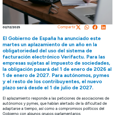
Compartir
02/12/2025
El Gobierno de España ha anunciado este
martes un aplazamiento de un año en la
obligatoriedad del uso del sistema de
facturación electrónico Verifactu. Para las
empresas sujetas al impuesto de sociedades,
la obligación pasará del 1 de enero de 2026 al
1 de enero de 2027. Para autónomos, pymes
y el resto de los contribuyentes, el nuevo
plazo será desde el 1 de julio de 2027.
El aplazamiento responde a las peticiones de asociaciones de
autónomos y pymes, que habían alertado de la dificultad de
adaptarse a tiempo, así como a compromisos políticos del
Gobierno con algunos grupos parlamentarios.