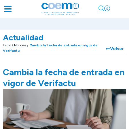
Actualidad
Inicio
/
Noticias
/
Cambia la fecha de entrada en vigor de
Volver
Verifactu
Cambia la fecha de entrada en
vigor de Verifactu