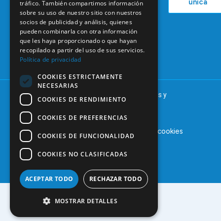
única
tráfico. También compartimos información
38
Actualidad
Formación
sobre su uso de nuestro sitio con nuestros
28046
Continuada
socios de publicidad y análisis, quienes
Madrid
pueden combinarla con otra información
Tablón de
91 561 29 05
que les haya proporcionado o que hayan
anuncios
recopilado a partir del uso de sus servicios.
informacion@coem.org.es
Política de privacidad
COOKIES ESTRICTAMENTE
NECESARIAS
© 2025 – COEM – Colegio Oficial de Odontólogos y
COOKIES DE RENDIMIENTO
Estomatólogos de la I región
COOKIES DE PREFERENCIAS
Aviso legal
Política de privacidad
Política de cookies
COOKIES DE FUNCIONALIDAD
COOKIES NO CLASIFICADAS
ACEPTAR TODO
RECHAZAR TODO
MOSTRAR DETALLES