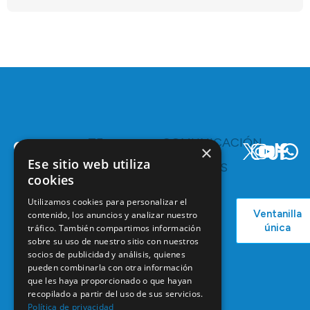
TE
COMUNICACIÓN
×
INTERESA
Y
Ese sitio web utiliza
RECURSOS
Servicios y
cookies
Campañas
Ventajas
COEM
Utilizamos cookies para personalizar el
C/ Mauricio
Bolsa de
Ventanilla
contenido, los anuncios y analizar nuestro
Podcast
Legendre,
Empleo
única
tráfico. También compartimos información
38
Actualidad
Formación
sobre su uso de nuestro sitio con nuestros
28046
Continuada
socios de publicidad y análisis, quienes
Madrid
pueden combinarla con otra información
Tablón de
que les haya proporcionado o que hayan
91 561 29 05
anuncios
recopilado a partir del uso de sus servicios.
informacion@coem.org.es
Política de privacidad