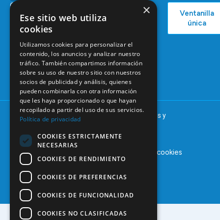
C/ Mauricio
×
Bolsa de
Ventanilla
Podcast
Legendre,
Ese sitio web utiliza
Empleo
única
38
cookies
Actualidad
Formación
28046
Continuada
Utilizamos cookies para personalizar el
Madrid
contenido, los anuncios y analizar nuestro
Tablón de
91 561 29 05
tráfico. También compartimos información
anuncios
sobre su uso de nuestro sitio con nuestros
informacion@coem.org.es
socios de publicidad y análisis, quienes
pueden combinarla con otra información
que les haya proporcionado o que hayan
recopilado a partir del uso de sus servicios.
© 2025 – COEM – Colegio Oficial de Odontólogos y
Política de privacidad
Estomatólogos de la I región
COOKIES ESTRICTAMENTE
NECESARIAS
Aviso legal
Política de privacidad
Política de cookies
COOKIES DE RENDIMIENTO
COOKIES DE PREFERENCIAS
COOKIES DE FUNCIONALIDAD
COOKIES NO CLASIFICADAS