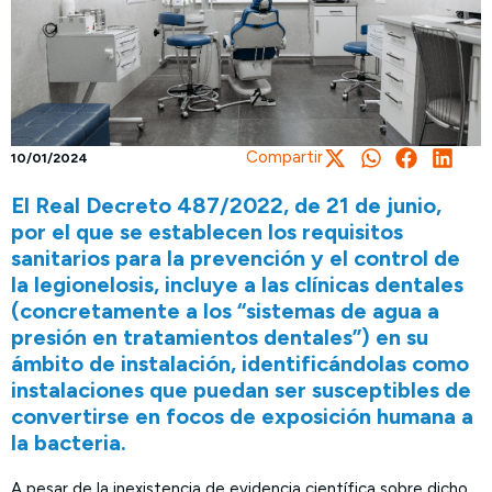
Compartir
10/01/2024
El Real Decreto 487/2022, de 21 de junio,
por el que se establecen los requisitos
sanitarios para la prevención y el control de
la legionelosis, incluye a las clínicas dentales
(concretamente a los “sistemas de agua a
presión en tratamientos dentales”) en su
ámbito de instalación, identificándolas como
instalaciones que puedan ser susceptibles de
convertirse en focos de exposición humana a
la bacteria.
A pesar de la inexistencia de evidencia científica sobre dicho