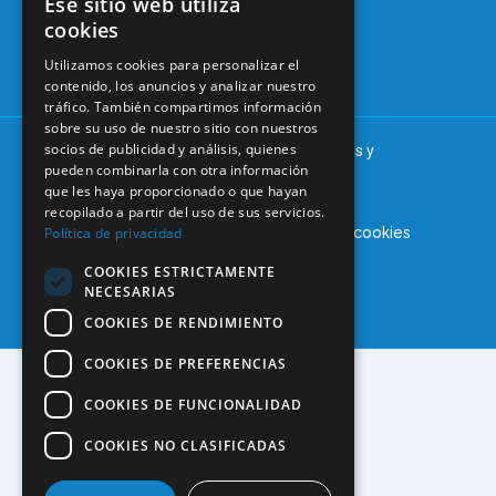
Ese sitio web utiliza
Tablón de
cookies
91 561 29 05
anuncios
Utilizamos cookies para personalizar el
informacion@coem.org.es
contenido, los anuncios y analizar nuestro
tráfico. También compartimos información
sobre su uso de nuestro sitio con nuestros
socios de publicidad y análisis, quienes
© 2025 – COEM – Colegio Oficial de Odontólogos y
pueden combinarla con otra información
Estomatólogos de la I región
que les haya proporcionado o que hayan
recopilado a partir del uso de sus servicios.
Aviso legal
Política de privacidad
Política de cookies
Política de privacidad
COOKIES ESTRICTAMENTE
NECESARIAS
COOKIES DE RENDIMIENTO
COOKIES DE PREFERENCIAS
COOKIES DE FUNCIONALIDAD
COOKIES NO CLASIFICADAS