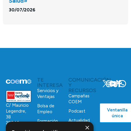
Salud»
30/07/2026
TE
COMUNICACIÓN
INTERESA
Y
RECURSOS
Servicios y
Campañas
Ventajas
COEM
C/ Mauricio
Bolsa de
Ventanilla
Podcast
Legendre,
Empleo
única
38
Actualidad
Formación
28046
×
Continuada
Madrid