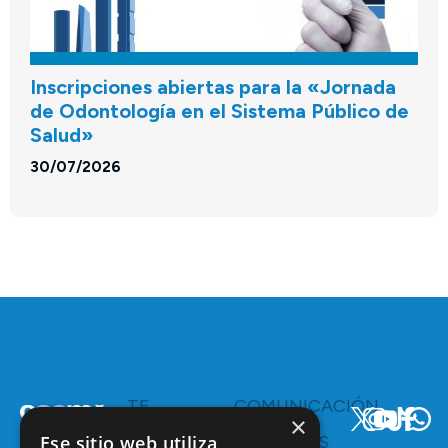
Inscripciones abiertas para la «Jornada
de Odontología en el Sistema Público de
Salud»
30/07/2026
TE
COMUNICACIÓN
×
INTERESA
Y
Ese sitio web utiliza
RECURSOS
Servicios y