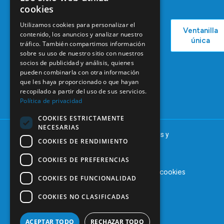
Campañas
cookies
Ventajas
COEM
C/ Mauricio
Bolsa de
Utilizamos cookies para personalizar el
Ventanilla
Podcast
Legendre,
Empleo
contenido, los anuncios y analizar nuestro
única
38
tráfico. También compartimos información
Actualidad
Formación
28046
sobre su uso de nuestro sitio con nuestros
Continuada
Madrid
socios de publicidad y análisis, quienes
pueden combinarla con otra información
Tablón de
91 561 29 05
que les haya proporcionado o que hayan
anuncios
recopilado a partir del uso de sus servicios.
informacion@coem.org.es
Política de privacidad
COOKIES ESTRICTAMENTE
NECESARIAS
© 2025 – COEM – Colegio Oficial de Odontólogos y
COOKIES DE RENDIMIENTO
Estomatólogos de la I región
COOKIES DE PREFERENCIAS
Aviso legal
Política de privacidad
Política de cookies
COOKIES DE FUNCIONALIDAD
COOKIES NO CLASIFICADAS
ACEPTAR TODO
RECHAZAR TODO