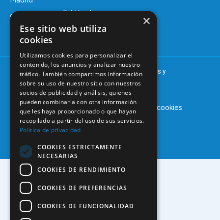
Madrid
Tablón de
91 561 29 05
×
anuncios
Ese sitio web utiliza
informacion@coem.org.es
cookies
Utilizamos cookies para personalizar el
contenido, los anuncios y analizar nuestro
© 2025 – COEM – Colegio Oficial de Odontólogos y
tráfico. También compartimos información
Estomatólogos de la I región
sobre su uso de nuestro sitio con nuestros
socios de publicidad y análisis, quienes
pueden combinarla con otra información
Aviso legal
Política de privacidad
Política de cookies
que les haya proporcionado o que hayan
recopilado a partir del uso de sus servicios.
Política de privacidad
COOKIES ESTRICTAMENTE
NECESARIAS
COOKIES DE RENDIMIENTO
COOKIES DE PREFERENCIAS
COOKIES DE FUNCIONALIDAD