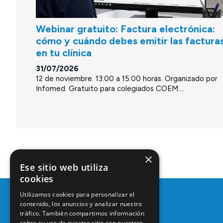
Webinar gratuito: Factura electrónica:
cómo y cuándo debes emitir las factura
en tu clínica
31/07/2026
12 de noviembre. 13:00 a 15:00 horas. Organizado por
Infomed. Gratuito para colegiados COEM....
×
Ese sitio web utiliza
cookies
Utilizamos cookies para personalizar el
contenido, los anuncios y analizar nuestro
tráfico. También compartimos información
sobre su uso de nuestro sitio con nuestros