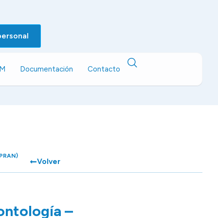
personal
EM
Documentación
Contacto
 (PRAN)
Volver
ontología –